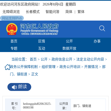
欢迎访问河东区政府网站！
2026年8月6日 星期四
无障碍浏览
长者模式
智能问答
简体
|
繁体
首页
区情
公开
办事
专题
互动
数据开放
当前位置：
首页
>
公开
>
政府信息公开
>
法定主动公开内容
>
政务公开保障机制
>
组织管理
>
政务公开培训
>
开展情况
>
部
门、镇街道
> 正文
朗读
索 引
hedongquhd0206/2025-
公开目
部门、镇街道
0000198
号：
录：